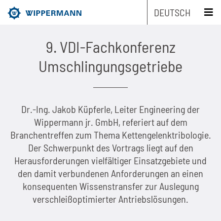
DEUTSCH
schliessen x
9. VDI-Fachkonferenz
Produkte
Umschlingungsgetriebe
Engineering
Übersicht
Dr.-Ing. Jakob Küpferle, Leiter Engineering der
Branchen
Übersicht
Industrieketten nach Typ
Wippermann jr. GmbH, referiert auf dem
Branchentreffen zum Thema Kettengelenktribologie.
Service
Übersicht
Industrieketten nach Marken
Entwicklungsschwerpunkte
Übersicht
Der Schwerpunkt des Vortrags liegt auf den
Herausforderungen vielfältiger Einsatzgebiete und
Unternehmen
Übersicht
Wartungsfreie Ketten
Maschinen- und Anlagenbau
Übersicht
Produkt-Engineering
Rollenketten
den damit verbundenen Anforderungen an einen
Nachhaltigkeit
Übersicht
konsequenten Wissenstransfer zur Auslegung
Kettenauslegung
Rostfreie Ketten
Lebensmittelindustrie
Biathlonketten
Fertigungs-Engineering
Mitnehmerketten
verschleißoptimierter Antriebslösungen.
Karriere
Übersicht
Die Unternehmensgruppe
CAD-Daten
Kundenspezifische Ketten
Verpackungsindustrie
Biathlonketten KS
Schmierstoff-Engineering
Flyerketten