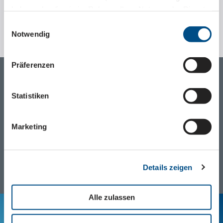
haben oder die sie im Rahmen Ihrer Nutzung der Dienste
gesammelt haben.
Einwilligungsauswahl
Notwendig
Weiterführende Informationen finden Sie auch unter:
https://www.wippermann.com/datenschutz
und
Präferenzen
https://www.wippermann.com/impressum
Statistiken
Produktinformationen
Marketing
Hohlbolzenketten (PDF)
Details zeigen
Alle zulassen
Ihr persönlicher