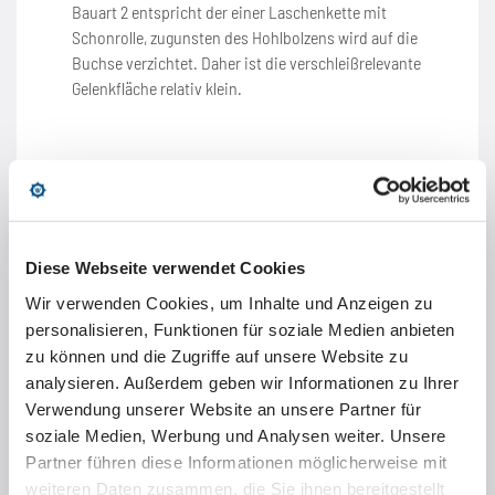
Bauart 2 entspricht der einer Laschenkette mit
Schonrolle, zugunsten des Hohlbolzens wird auf die
SPANN-BOX®
Technische Daten
Kontakt
Kontakt
Kettenräder für Hohlbolzenketten 01650
Lackieranlage mit ML 1.000
Buchsenketten
Buchse verzichtet. Daher ist die verschleißrelevante
Gelenkfläche relativ klein.
ETP Spannbuchse
Häufig gestellte Fragen (FAQ)
Kettenräder für langgliedrige Rollenketten
Tscherenkow-Teleskop mit Duplex-Sonderketten
Plattenbandketten
Kettentrenner
Anfrage Marathon Lift
Aktuelles
Reinigung von Solar-Anlagen
Werkzeugmagazinketten
Montagespanner
Aktuelles
Kontakt
Greifer für Baumstämme
Zahnketten
Aktuelles
Kontakt
Diese Webseite verwendet Cookies
Antriebe für Prüfstände
Aktuelles
Wir verwenden Cookies, um Inhalte und Anzeigen zu
Kontakt
Gondeln am Ericsson Globe
Kontakt
personalisieren, Funktionen für soziale Medien anbieten
zu können und die Zugriffe auf unsere Website zu
Die Bauart 3 entspricht der einer
Rollenkette
, wobei
Aktuelles
analysieren. Außerdem geben wir Informationen zu Ihrer
der Durchmesser der Rollen die Laschenhöhe
überschreitet. Die Laufrollen können aus Stahl oder
Verwendung unserer Website an unsere Partner für
PA 6.6 gefertigt werden, die Kette ist auch in
soziale Medien, Werbung und Analysen weiter. Unsere
Kontakt
rostfreier Ausführung lieferbar.
Partner führen diese Informationen möglicherweise mit
weiteren Daten zusammen, die Sie ihnen bereitgestellt