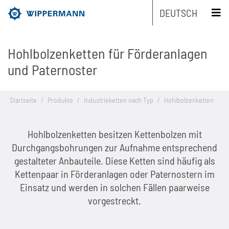
DEUTSCH
Hohlbolzenketten für Förderanlagen
Produkte
und Paternoster
Engineering
Übersicht
Startseite
/
Produkte
/
Industrieketten nach Typ
/
Hohlbolzenketten
Branchen
Übersicht
Industrieketten nach Typ
Hohlbolzenketten besitzen Kettenbolzen mit
Service
Übersicht
Industrieketten nach Marken
Entwicklungsschwerpunkte
Übersicht
Durchgangsbohrungen zur Aufnahme entsprechend
gestalteter Anbauteile. Diese Ketten sind häufig als
Unternehmen
Übersicht
Wartungsfreie Ketten
Maschinen- und Anlagenbau
Übersicht
Produkt-Engineering
Rollenketten
Kettenpaar in Förderanlagen oder Paternostern im
Einsatz und werden in solchen Fällen paarweise
Nachhaltigkeit
Übersicht
Kettenauslegung
Rostfreie Ketten
Lebensmittelindustrie
Biathlonketten
Fertigungs-Engineering
Mitnehmerketten
vorgestreckt.
Karriere
Übersicht
Die Unternehmensgruppe
CAD-Daten
Kundenspezifische Ketten
Verpackungsindustrie
Biathlonketten KS
Schmierstoff-Engineering
Flyerketten