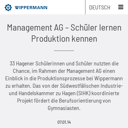
DEUTSCH
schliessen x
Management AG – Schüler lernen
Produkte
Produktion kennen
Engineering
Übersicht
33 Hagener Schülerinnen und Schüler nutzten die
Branchen
Übersicht
Industrieketten nach Typ
Chance, im Rahmen der Management AG einen
Einblick in die Produktionsprozesse bei Wippermann
Service
Übersicht
Industrieketten nach Marken
Entwicklungsschwerpunkte
Übersicht
zu erhalten. Das von der Südwestfälischen Industrie-
und Handelskammer zu Hagen (SIHK) koordinierte
Unternehmen
Übersicht
Wartungsfreie Ketten
Maschinen- und Anlagenbau
Übersicht
Produkt-Engineering
Rollenketten
Projekt fördert die Berufsorientierung von
Nachhaltigkeit
Übersicht
Gymnasiasten.
Kettenauslegung
Rostfreie Ketten
Lebensmittelindustrie
Biathlonketten
Fertigungs-Engineering
Mitnehmerketten
Karriere
Übersicht
Die Unternehmensgruppe
CAD-Daten
07.01.14
Kundenspezifische Ketten
Verpackungsindustrie
Biathlonketten KS
Schmierstoff-Engineering
Flyerketten