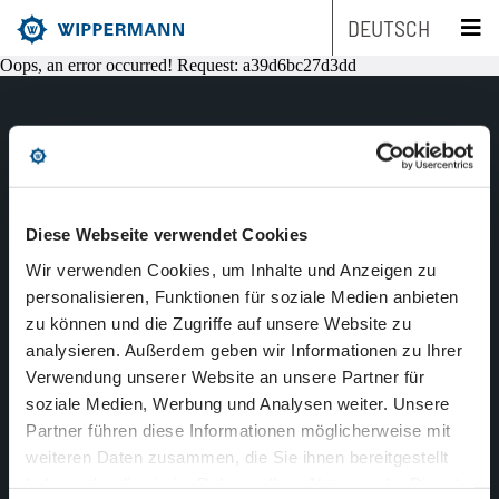
DEUTSCH
Oops, an error occurred! Request: a39d6bc27d3dd
Produkte
Engineering
Übersicht
Made in Germany
Diese Webseite verwendet Cookies
since 1893
Branchen
Übersicht
Industrieketten nach Typ
Wir verwenden Cookies, um Inhalte und Anzeigen zu
PRODUKTE
personalisieren, Funktionen für soziale Medien anbieten
Service
Übersicht
Industrieketten nach Marken
Entwicklungsschwerpunkte
Übersicht
zu können und die Zugriffe auf unsere Website zu
ENGINEERING
analysieren. Außerdem geben wir Informationen zu Ihrer
BRANCHEN
Unternehmen
Übersicht
Wartungsfreie Ketten
Maschinen- und Anlagenbau
Übersicht
Produkt-Engineering
Rollenketten
Verwendung unserer Website an unsere Partner für
SERVICE
soziale Medien, Werbung und Analysen weiter. Unsere
Nachhaltigkeit
Übersicht
Kettenauslegung
Rostfreie Ketten
Lebensmittelindustrie
Biathlonketten
Fertigungs-Engineering
Mitnehmerketten
UNTERNEHMEN
Partner führen diese Informationen möglicherweise mit
NACHHALTIGKEIT
weiteren Daten zusammen, die Sie ihnen bereitgestellt
Karriere
Übersicht
Die Unternehmensgruppe
CAD-Daten
Kundenspezifische Ketten
Verpackungsindustrie
Biathlonketten KS
Schmierstoff-Engineering
Flyerketten
KARRIERE
haben oder die sie im Rahmen Ihrer Nutzung der Dienste