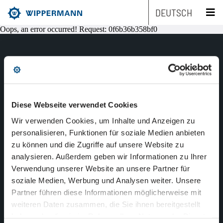
DEUTSCH
Oops, an error occurred! Request: 0f6b36b358bf0
Produkte
Engineering
Übersicht
Made in Germany
Diese Webseite verwendet Cookies
since 1893
Branchen
Übersicht
Industrieketten nach Typ
Wir verwenden Cookies, um Inhalte und Anzeigen zu
PRODUKTE
personalisieren, Funktionen für soziale Medien anbieten
Service
Übersicht
Industrieketten nach Marken
Entwicklungsschwerpunkte
Übersicht
zu können und die Zugriffe auf unsere Website zu
ENGINEERING
analysieren. Außerdem geben wir Informationen zu Ihrer
BRANCHEN
Unternehmen
Übersicht
Wartungsfreie Ketten
Maschinen- und Anlagenbau
Übersicht
Produkt-Engineering
Rollenketten
Verwendung unserer Website an unsere Partner für
SERVICE
soziale Medien, Werbung und Analysen weiter. Unsere
Nachhaltigkeit
Übersicht
Kettenauslegung
Rostfreie Ketten
Lebensmittelindustrie
Biathlonketten
Fertigungs-Engineering
Mitnehmerketten
UNTERNEHMEN
Partner führen diese Informationen möglicherweise mit
NACHHALTIGKEIT
weiteren Daten zusammen, die Sie ihnen bereitgestellt
Karriere
Übersicht
Die Unternehmensgruppe
CAD-Daten
Kundenspezifische Ketten
Verpackungsindustrie
Biathlonketten KS
Schmierstoff-Engineering
Flyerketten
KARRIERE
haben oder die sie im Rahmen Ihrer Nutzung der Dienste