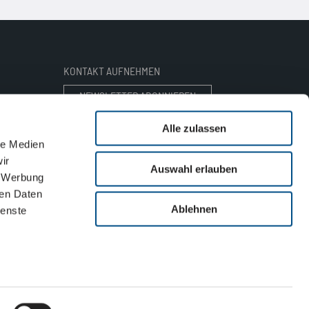
KONTAKT AUFNEHMEN
NEWSLETTER ABONNIEREN
Alle zulassen
ANSPRECHPARTNER FINDEN
le Medien
ir
Auswahl erlauben
E-MAIL SENDEN
, Werbung
ren Daten
Ablehnen
ienste
INNOVATIV DURCH FORSCHUNG 2022/2023