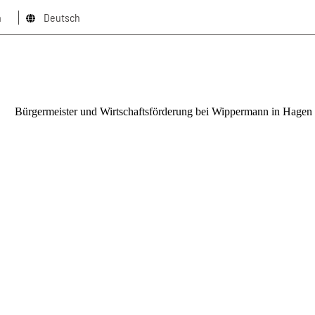
n
Deutsch
schliessen x