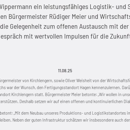
Wippermann ein leistungsfähiges Logistik- und 
en Bürgermeister Rüdiger Meier und Wirtschaftsf
die Gelegenheit zum offenen Austausch mit de
espräch mit wertvollen Impulsen für die Zukunf
11.08.25
ürgermeister von Kirchlengern, sowie Oliver Weisheit von der Wirtschaft
chs war der Wunsch, den Fertigungsstandort Hagen kennenzulernen. Darüb
ort Kirchlengern statt. Bürgermeister Meier betonte: „Wir wollen in un
terstützen. Deshalb setzen wir auf einen offenen und kontinuierlichen Di
betont: „Mit dem Neubau unseres Produktions- und Logistikstandortes i
leiben. Neben der guten Infrastruktur schätzen wir insbesondere auch den