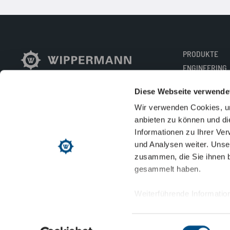
PRODUKTE
ENGINEERING
Made in Germany
BRANCHEN
since 1893
Diese Webseite verwende
SERVICE
Wir verwenden Cookies, um
UNTERNEHME
anbieten zu können und di
NACHHALTIGK
Informationen zu Ihrer Ve
KARRIERE
und Analysen weiter. Unse
KONTAKT
zusammen, die Sie ihnen b
gesammelt haben.
Weiterführende Information
https://www.wippermann
https://www.wipperman
Impressum
Datenschutz
Cookie-Einstellungen
Einwilligungsauswahl