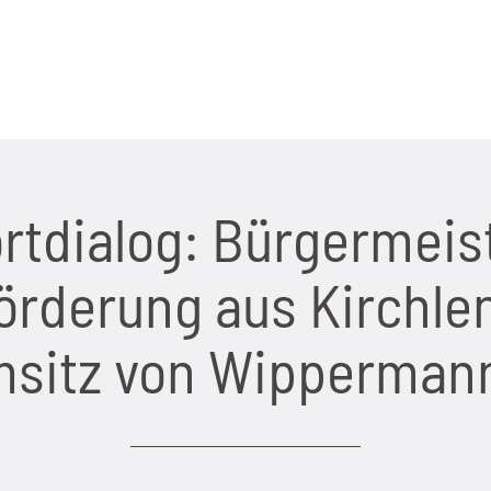
rtdialog: Bürgermeis
örderung aus Kirchle
sitz von Wippermann