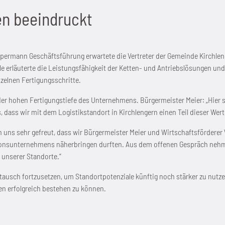
en beeindruckt
ermann Geschäftsführung erwartete die Vertreter der Gemeinde Kirchlen
le erläuterte die Leistungsfähigkeit der Ketten- und Antriebslösungen u
nzelnen Fertigungsschritte.
 der hohen Fertigungstiefe des Unternehmens. Bürgermeister Meier: „Hier
, dass wir mit dem Logistikstandort in Kirchlengern einen Teil dieser We
ben uns sehr gefreut, dass wir Bürgermeister Meier und Wirtschaftsförder
nsunternehmens näherbringen durften. Aus dem offenen Gespräch nehmen
 unserer Standorte.“
tausch fortzusetzen, um Standortpotenziale künftig noch stärker zu nutzen
en erfolgreich bestehen zu können.