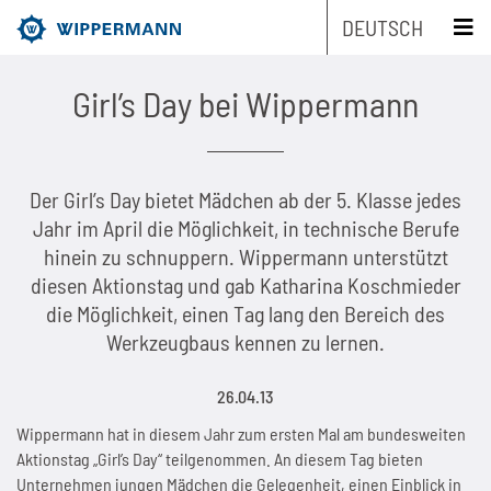
DEUTSCH
schliessen x
Girl’s Day bei Wippermann
Produkte
Engineering
Übersicht
Der Girl’s Day bietet Mädchen ab der 5. Klasse jedes
Jahr im April die Möglichkeit, in technische Berufe
Branchen
Übersicht
Industrieketten nach Typ
hinein zu schnuppern. Wippermann unterstützt
diesen Aktionstag und gab Katharina Koschmieder
Service
Übersicht
Industrieketten nach Marken
Entwicklungsschwerpunkte
Übersicht
die Möglichkeit, einen Tag lang den Bereich des
Werkzeugbaus kennen zu lernen.
Unternehmen
Übersicht
Wartungsfreie Ketten
Maschinen- und Anlagenbau
Übersicht
Produkt-Engineering
Rollenketten
26.04.13
Nachhaltigkeit
Übersicht
Kettenauslegung
Rostfreie Ketten
Lebensmittelindustrie
Biathlonketten
Fertigungs-Engineering
Mitnehmerketten
Wippermann hat in diesem Jahr zum ersten Mal am bundesweiten
Aktionstag „Girl’s Day“ teilgenommen. An diesem Tag bieten
Karriere
Übersicht
Die Unternehmensgruppe
CAD-Daten
Kundenspezifische Ketten
Verpackungsindustrie
Biathlonketten KS
Schmierstoff-Engineering
Flyerketten
Unternehmen jungen Mädchen die Gelegenheit, einen Einblick in