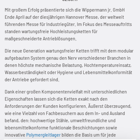
Aktuelles
Übersicht
Mensch & Gesellschaft
Tradition seit 1893
24-Stunden-Lieferung
Kettenräder
Lager & Logistik
Marathonketten
Mit großem Erfolg präsentierte sich die Wippermann jr. GmbH
Kundenspezifische Sonderteile
Stauförderketten
Ende April auf der diesjährigen Hannover Messe, der weltweit
führenden Messe für Industriegüter. Im Fokus des Messeauftritts
Umwelt- & Klimaschutz
Kontakt
Stellenanzeigen
Übersicht
Made in Germany
Hubsystem Marathon Lift
Wartung von Ketten
Übersicht
Automobilindustrie
Marathonketten RF (rostfrei)
Anwendungsberatung
Stauförderketten AFS
standen wartungsfreie Hochleistungsketten für
maßgeschneiderte Antrieblösungen.
Technologie
Übersicht
Ausbildung
Arbeitsbedingungen & Arbeitsnormen
Schmierstoffe
Aktuelles
Vertriebspartner gesucht
Übersicht
Übersicht
Kettenräder für Rollenketten
Hubgeräte Flurförderfahrzeuge
Triathlonketten HT
FAQs
Clipketten
Impressum
Die neue Generation wartungsfreier Ketten trifft mit dem modular
Datenschutz
Aktuelles
Übersicht
Energie effizient nutzen
Initiativ-Bewerbung
Arbeitssicherheit & Gesundheitsschutz
Zubehör
Übersicht
Kontakt
Aktuelles
Branchen und Anwendungen
Wartung von Rollenketten
Kettenräder für Stauförderketten
Automatisierungstechnik
Triathlonketten KS
Aktuelles
Kipphebelmitnehmerketten
aufgebauten System genau den Nerv verschiedener Branchen in
denen höchste mechanische Belastung, Hochtemperatureinsatz,
Kontakt
Qualität & Kundenanforderungen
Betriebsmittel einsparen
Aktuelles
Aktuelles
Übersicht
Faire Geschäftspraktiken
Wasserbeständigkeit oder Hygiene und Lebensmittelkonformität
WKS-C
Kontakt
Scherenhubtisch mit Marathon Lift
Schmierung und Reinigung von Ketten
Kettenradscheiben
Montageanlagen
Connex-Fahrradketten
Kontakt
Sonderketten
der Antriebe gefordert sind.
Innovationen für Nachhaltigkeit
Emissionen verringern
Kontakt
Kontakt
Kettenverschleißlehre
Gesellschaftliches Engagement
WKS-Plus
Wartungsfreie Schubkette
Längenmessung von Ketten
Kettenkupplungen
Fördertechnik
Aktuelles
Seitenbogenketten
Dank einer großen Komponentenvielfalt mit unterschiedlichen
Eigenschaften lassen sich die Ketten exakt nach den
Fertigung & Investitionen
Abfall vermeiden
Kunststoffclips
Aktuelles
WKS-Spezial
Patentierter Schubkettenantrieb
Kettenspannung von Kettentrieben
Sonderräder
Getränkeindustrie
Kontakt
Langgliedrige Rollenketten
Anforderungen der Kunden konfigurieren. Äußerst überzeugend,
wie eine Vielzahl von Fachbesuchern aus dem In- und Ausland
Aktuelles
Aktuelles
AFS-Clips
Kontakt
Aktuelles
befand, den: hochwertige Stähle, umweltfreundliche und
Kompakter Kettenspeicher
Ausrichtung von Kettentrieben
Triebstockkettenräder
Best Practice
Hohlbolzenketten
lebensmittelkonforme funktionale Beschichtungen sowie
innovative
Polymergleitlager
bilden die Basis um für jede
Kontakt
Kontakt
Führungsschienen
Kontakt
Marathon Lift im Systemvergleich
Aktuelles
Aktuelles
SPR-Kettenräder mit integriertem Kugellager
Übersicht
Werksnormketten