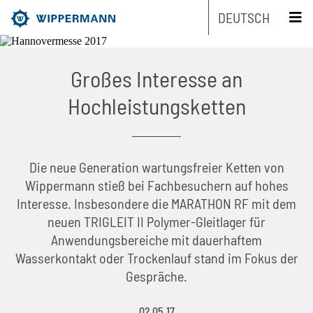
DEUTSCH
schliessen x
Großes Interesse an
Produkte
Hochleistungsketten
Engineering
Übersicht
Branchen
Übersicht
Industrieketten nach Typ
Die neue Generation wartungsfreier Ketten von
Wippermann stieß bei Fachbesuchern auf hohes
Service
Übersicht
Industrieketten nach Marken
Entwicklungsschwerpunkte
Übersicht
Interesse. Insbesondere die MARATHON RF mit dem
neuen TRIGLEIT II Polymer-Gleitlager für
Unternehmen
Übersicht
Wartungsfreie Ketten
Maschinen- und Anlagenbau
Übersicht
Produkt-Engineering
Rollenketten
Anwendungsbereiche mit dauerhaftem
Wasserkontakt oder Trockenlauf stand im Fokus der
Nachhaltigkeit
Übersicht
Kettenauslegung
Rostfreie Ketten
Lebensmittelindustrie
Biathlonketten
Fertigungs-Engineering
Mitnehmerketten
Gespräche.
Karriere
Übersicht
Die Unternehmensgruppe
CAD-Daten
Kundenspezifische Ketten
Verpackungsindustrie
Biathlonketten KS
Schmierstoff-Engineering
Flyerketten
02.05.17