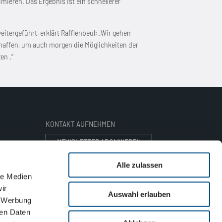
imieren. Das Ergebnis ist ein schnellerer
itergeführt, erklärt Rafflenbeul: „Wir gehen
schaffen, um auch morgen die Möglichkeiten der
en .“
KONTAKT AUFNEHMEN
NEWSLETTER ABONNIEREN
Alle zulassen
ANSPRECHPARTNER FINDEN
le Medien
ir
Auswahl erlauben
E-MAIL SENDEN
, Werbung
ren Daten