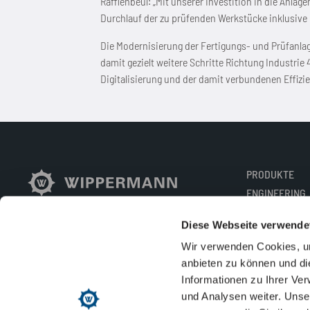
Rafflenbeul: „Mit unserer Investition in die Anlag
Durchlauf der zu prüfenden Werkstücke inklusive
Die Modernisierung der Fertigungs- und Prüfanlagen
damit gezielt weitere Schritte Richtung Industri
Digitalisierung und der damit verbundenen Effizi
PRODUKTE
ENGINEERING
Made in Germany
BRANCHEN
since 1893
Diese Webseite verwende
SERVICE
Wir verwenden Cookies, um
UNTERNEHME
anbieten zu können und di
NACHHALTIGK
Informationen zu Ihrer Ve
KARRIERE
und Analysen weiter. Unse
KONTAKT