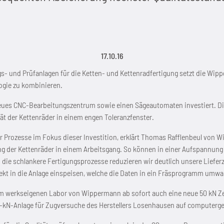
17.10.16
ngs- und Prüfanlagen für die Ketten- und Kettenradfertigung setzt die Wi
ogie zu kombinieren.
eues CNC-Bearbeitungszentrum sowie einen Sägeautomaten investiert. Di
ät der Kettenräder in einem engen Toleranzfenster.
er Prozesse im Fokus dieser Investition, erklärt Thomas Rafflenbeul von
 der Kettenräder in einem Arbeitsgang. So können in einer Aufspannung
ie schlankere Fertigungsprozesse reduzieren wir deutlich unsere Lieferz
irekt in die Anlage einspeisen, welche die Daten in ein Fräsprogramm um
t im werkseigenen Labor von Wippermann ab sofort auch eine neue 50 kN Z
0-kN-Anlage für Zugversuche des Herstellers Losenhausen auf computerge