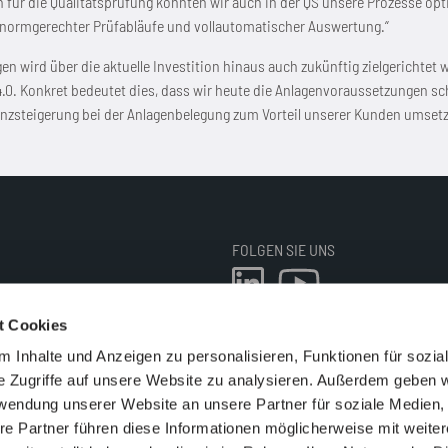
en für die Qualitätsprüfung konnten wir auch in der QS unsere Prozesse opt
 normgerechter Prüfabläufe und vollautomatischer Auswertung.“
 wird über die aktuelle Investition hinaus auch zukünftig zielgerichtet we
e 4.0. Konkret bedeutet dies, dass wir heute die Anlagenvoraussetzungen 
enzsteigerung bei der Anlagenbelegung zum Vorteil unserer Kunden umsetz
FOLGEN SIE UNS
t Cookies
 Inhalte und Anzeigen zu personalisieren, Funktionen für sozia
N
e Zugriffe auf unsere Website zu analysieren. Außerdem geben w
EIT
rwendung unserer Website an unsere Partner für soziale Medien
re Partner führen diese Informationen möglicherweise mit weite