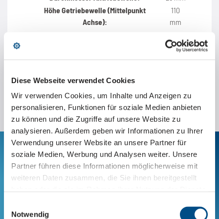
Höhe Getriebewelle (Mittelpunkt
110
Achse):
mm
Diese Webseite verwendet Cookies
Wir verwenden Cookies, um Inhalte und Anzeigen zu
personalisieren, Funktionen für soziale Medien anbieten
zu können und die Zugriffe auf unsere Website zu
analysieren. Außerdem geben wir Informationen zu Ihrer
Verwendung unserer Website an unsere Partner für
Der Marathon Lift für
soziale Medien, Werbung und Analysen weiter. Unsere
Partner führen diese Informationen möglicherweise mit
Ihre Anwendung
weiteren Daten zusammen, die Sie ihnen bereitgestellt
haben oder die sie im Rahmen Ihrer Nutzung der Dienste
gesammelt haben.
JETZT BERATEN LASSEN
Einwilligungsauswahl
Notwendig